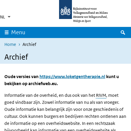
Overslaan en naar de inhoud gaan
Direct naar de hoofdnavigatie
Rijksinstituut voor
Volksgezondheid en Milieu
NL
Taalkeuze
Ingeklapt
Ministerie van Volksgezondheid,
Aanvullende acties weergeven
Welzijn en Sport
Z
Menu
Home
Archief
Archief
Oude versies van
https://www.loketgentherapie.nl
kunt u
bekijken op archiefweb.eu.
Informatie van de overheid, en dus ook van het
RIVM
, moet
goed vindbaar zijn. Zowel informatie van nu als van vroeger.
Oude informatie kan belangrijk zijn voor onze geschiedenis of
cultuur. Ook kunnen burgers en bedrijven rechten ontlenen aan
de informatie op een overheidswebsite. In een rechtszaak
bijvoorbeeld kan informatie van een overheidswebsite als