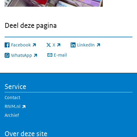
Deel deze pagina
Facebook
X
LinkedIn
(externe link)
(externe link)
(externe link)
E-mail
WhatsApp
(externe link)
Service
Contact
(externe link)
RIVM.nl
Archief
Over deze site