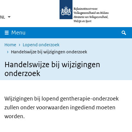
Overslaan en naar de inhoud gaan
Direct naar de hoofdnavigatie
Rijksinstituut voor
Volksgezondheid en Milieu
NL
Taalkeuze
Ingeklapt
Ministerie van Volksgezondheid,
Aanvullende acties weergeven
Welzijn en Sport
Z
Menu
Home
Lopend onderzoek
Handelswijze bij wijzigingen onderzoek
Handelswijze bij wijzigingen
onderzoek
Wijzigingen bij lopend gentherapie-onderzoek
zullen onder voorwaarden ingediend moeten
worden.