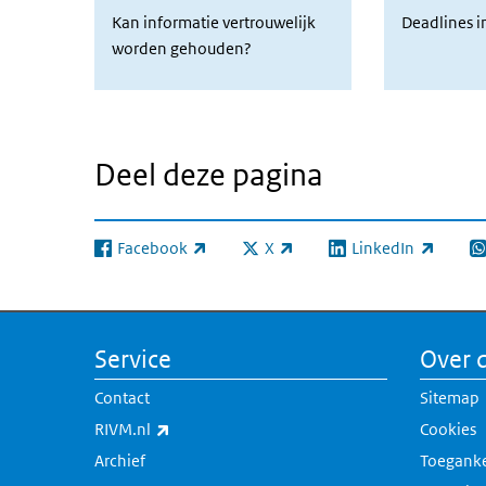
Kan informatie vertrouwelijk worden gehouden?
Deadlines i
Kan informatie vertrouwelijk
Deadlines 
worden gehouden?
Deel deze pagina
Facebook
X
LinkedIn
(externe link)
(externe link)
(externe link)
(e
Service
Over d
Contact
Sitemap
(externe link)
RIVM.nl
Cookies
Archief
Toeganke