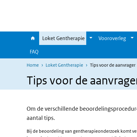
Overslaan en naar de inhoud gaan
Direct naar de hoofdnavigatie
Loket Gentherapie
Vooroverleg
FAQ
Home
Loket Gentherapie
Tips voor de aanvrager
Tips voor de aanvrage
Om de verschillende beoordelingsprocedure
aantal tips.
Bij de beoordeling van gentherapieonderzoek komt versc