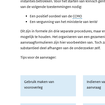
instanties betrokken. Voor het starten van klinisch g
van de volgende toestemmingen nodig:
Een positief oordeel van de
CCMO
Een vergunning van het ministerie van IenW
Dit zijn in formele zin drie separate procedures, maar 
mogelijk te houden. Het organiseren van een gezamenl
aanvraagformulieren zijn hier voorbeelden van. Toch z
substantieel deel afhangen van de onderzoeker zelf.
Tips voor de aanvrager:
Gebruik maken van vooroverleg
Indienen va
Gebruik maken van
Indienen va
vooroverleg
aanvraag