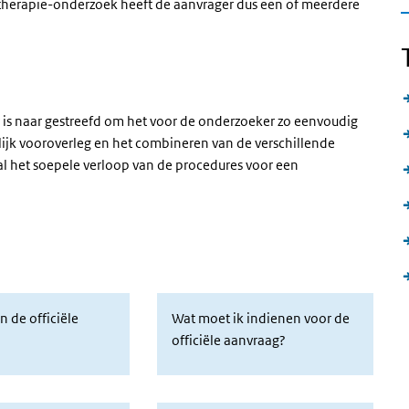
entherapie-onderzoek heeft de aanvrager dus een of meerdere
er is naar gestreefd om het voor de onderzoeker zo eenvoudig
ijk vooroverleg en het combineren van de verschillende
al het soepele verloop van de procedures voor een
n de officiële aanvraag
Wat moet ik indienen voor de officiële
n de officiële
Wat moet ik indienen voor de
officiële aanvraag?