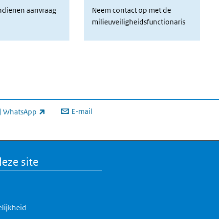
ndienen aanvraag
Neem contact op met de milieuveilighe
indienen aanvraag
Neem contact op met de
milieuveiligheidsfunctionaris
E-mail
WhatsApp
xterne link)
eze site
lijkheid