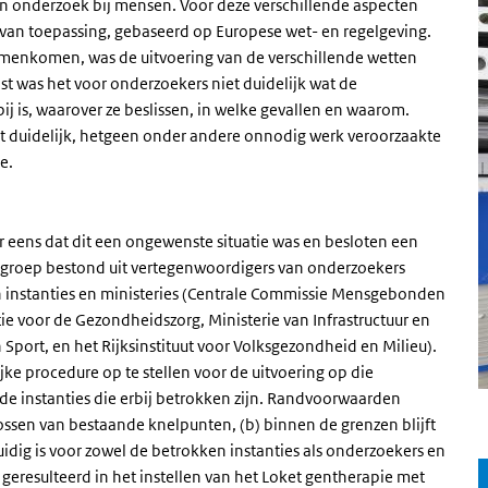
an onderzoek bij mensen. Voor deze verschillende aspecten
r van toepassing, gebaseerd op Europese wet- en regelgeving.
samenkomen, was de uitvoering van de verschillende wetten
st was het voor onderzoekers niet duidelijk wat de
ij is, waarover ze beslissen, in welke gevallen en waarom.
t duidelijk, hetgeen onder andere onnodig werk veroorzaakte
e.
 eens dat dit een ongewenste situatie was en besloten een
rkgroep bestond uit vertegenwoordigers van onderzoekers
 instanties en ministeries (Centrale Commissie Mensgebonden
e voor de Gezondheidszorg, Ministerie van Infrastructuur en
 Sport, en het Rijksinstituut voor Volksgezondheid en Milieu).
e procedure op te stellen voor de uitvoering op die
 de instanties die erbij betrokken zijn. Randvoorwaarden
lossen van bestaande knelpunten, (b) binnen de grenzen blijft
idig is voor zowel de betrokken instanties als onderzoekers en
t geresulteerd in het instellen van het Loket gentherapie met