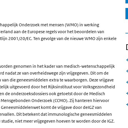
schappelijk Onderzoek met mensen (WMO) in werking
rland aan de Europese regels voor het beoordelen van
tlijn 2001/20/EC. Ten gevolge van de nieuwe WMO zijn enkele
orden genomen in het kader van medisch-wetenschappelijk
d nadat ze van overheidswege zijn vrijgegeven. Dit om de
en van die geneesmiddelen extra te waarborgen. Deze vrijgave
telijk uitgevoerd door het Rijksinstituut voor Volksgezondheid
den de onderzoeksdossiers ook getoetst door de Medisch
e Mensgebonden Onderzoek (CCMO). Zij hanteren hiervoor
we Geneesmiddelenwet komt de vrijgave door deIGZ van
rvallen. Dit betekent dat immunologische geneesmiddelen
 studie, niet meer vrijgegeven hoeven te worden door de IGZ.