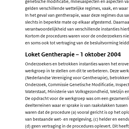
genetische modificatie, milieuaspecten en aspecten v
gelden verschillende wettelijke regimes, vaak, en waa
In het geval van gentherapie, waar deze regimes dus 
slechts in beperkte mate op elkaar afgestemd. Daarnaa
verantwoordelijkheid van verschillende instanties hierb
Kortom de procedures waren voor de onderzoekers nie
en soms ook tot vertraging van de besluitvorming leidd
Loket Gentherapie – 1 oktober 2004
Onderzoekers en betrokken instanties waren het erover
werkgroep in te stellen om dit te verbeteren. Deze we
(Nederlandse Vereniging voor Gentherapie), betrokken
Onderzoek, Commissie Genetische Modificatie, Inspecti
Waterstaat, Ministerie van Volksgezondheid, Welzijn en
De opdracht voor de werkgroep was om een gezamenlijk
deelterreinen waar er sprake is van raakvlakken tussen
waren dat de procedure (a) vooral gericht is op het op
van bestaande wet- en regelgeving, (c) helder en eendu
(d) geen vertraging in de procedures oplevert. Dit heef