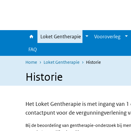
Overslaan en naar de inhoud gaan
Direct naar de hoofdnavigatie
Loket Gentherapie
Vooroverleg
FAQ
Home
Loket Gentherapie
Historie
Historie
Het Loket Gentherapie is met ingang van 1 
contactpunt voor de vergunningverlening 
Bij de beoordeling van gentherapie-onderzoek bij me