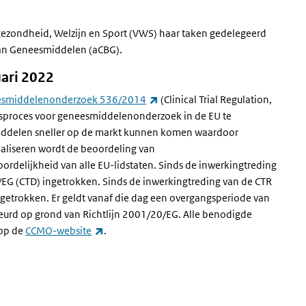
gezondheid, Welzijn en Sport (VWS) haar taken gedelegeerd
van Geneesmiddelen (aCBG).
uari 2022
(externe link)
eesmiddelenonderzoek 536/2014
(Clinical Trial Regulation,
ngsproces voor geneesmiddelenonderzoek in de EU te
middelen sneller op de markt kunnen komen waardoor
ealiseren wordt de beoordeling van
delijkheid van alle EU-lidstaten. Sinds de inwerkingtreding
0/EG (CTD) ingetrokken.
Sinds de inwerkingtreding van de CTR
ngetrokken. Er geldt vanaf die dag een overgangsperiode van
keurd op grond van Richtlijn 2001/20/EG
. Alle benodigde
(externe link)
 op de
CCMO-website
.