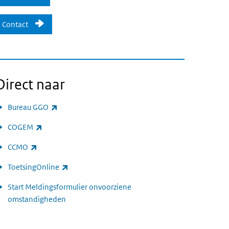
Contact
Direct naar
(externe link)
Bureau GGO
(externe link)
COGEM
(externe link)
CCMO
(externe link)
ToetsingOnline
Start Meldingsformulier onvoorziene
omstandigheden