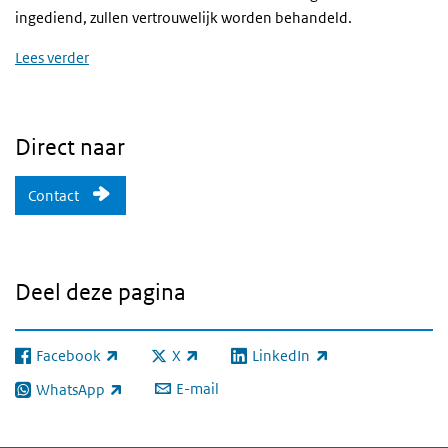
ingediend, zullen vertrouwelijk worden behandeld.
Lees verder
Direct naar
Contact
Deel deze pagina
Facebook
X
LinkedIn
(externe link)
(externe link)
(externe link)
E-mail
WhatsApp
(externe link)