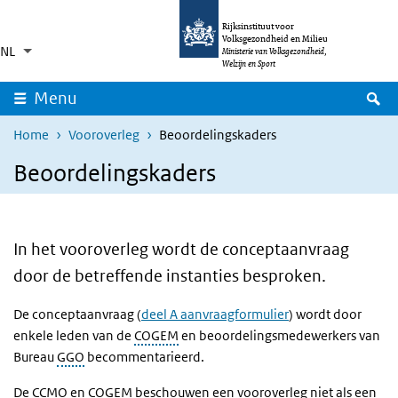
Overslaan en naar de inhoud gaan
Direct naar de hoofdnavigatie
Rijksinstituut voor
Volksgezondheid en Milieu
NL
Taalkeuze
Ingeklapt
Ministerie van Volksgezondheid,
Aanvullende acties weergeven
Welzijn en Sport
Z
Menu
Home
Vooroverleg
Beoordelingskaders
Beoordelingskaders
In het vooroverleg wordt de conceptaanvraag
door de betreffende instanties besproken.
De conceptaanvraag (
deel A aanvraagformulier
) wordt door
enkele leden van de
COGEM
en beoordelingsmedewerkers van
Bureau
GGO
becommentarieerd.
De
CCMO
en COGEM beschouwen een vooroverleg niet als een