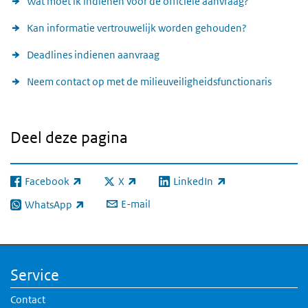
Wat moet ik indienen voor de officiële aanvraag?
Kan informatie vertrouwelijk worden gehouden?
Deadlines indienen aanvraag
Neem contact op met de milieuveiligheidsfunctionaris
Deel deze pagina
Facebook
X
LinkedIn
(externe link)
(externe link)
(externe link)
E-mail
WhatsApp
(externe link)
Service
Contact