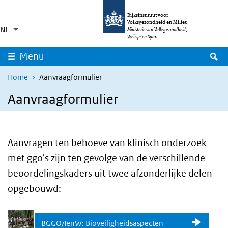
Overslaan en naar de inhoud gaan
Direct naar de hoofdnavigatie
Rijksinstituut voor
Volksgezondheid en Milieu
NL
Taalkeuze
Ingeklapt
Ministerie van Volksgezondheid,
Aanvullende acties weergeven
Welzijn en Sport
Z
Menu
Home
Aanvraagformulier
Aanvraagformulier
Aanvragen ten behoeve van klinisch onderzoek
met ggo's zijn ten gevolge van de verschillende
beoordelingskaders uit twee afzonderlijke delen
opgebouwd:
BGGO/IenW: Bioveiligheidsaspecten