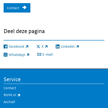
Contact
Deel deze pagina
Facebook
X
LinkedIn
(externe link)
(externe link)
(externe link)
E-mail
WhatsApp
(externe link)
Service
Contact
(externe link)
RIVM.nl
Archief