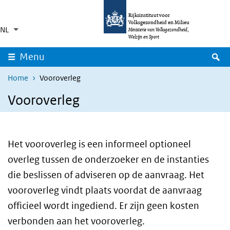
Overslaan en naar de inhoud gaan
Direct naar de hoofdnavigatie
Rijksinstituut voor
Volksgezondheid en Milieu
NL
Taalkeuze
Ingeklapt
Ministerie van Volksgezondheid,
Aanvullende acties weergeven
Welzijn en Sport
Z
Menu
Home
Vooroverleg
Vooroverleg
Het vooroverleg is een informeel optioneel
overleg tussen de onderzoeker en de instanties
die beslissen of adviseren op de aanvraag. Het
vooroverleg vindt plaats voordat de aanvraag
officieel wordt ingediend. Er zijn geen kosten
verbonden aan het vooroverleg.