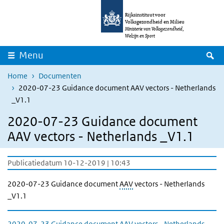
Overslaan en naar de inhoud gaan
Direct naar de hoofdnavigatie
Rijksinstituut voor
Volksgezondheid en Milieu
Ministerie van Volksgezondheid,
Welzijn en Sport
Z
Menu
Home
Documenten
2020-07-23 Guidance document AAV vectors - Netherlands
_V1.1
2020-07-23 Guidance document
AAV vectors - Netherlands _V1.1
Publicatiedatum 10-12-2019 | 10:43
2020-07-23 Guidance document
AAV
vectors - Netherlands
_V1.1
2020-07-23 Guidance document AAV vectors - Netherlands