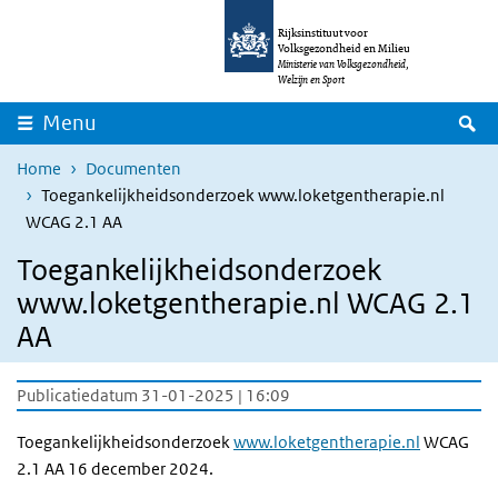
Overslaan en naar de inhoud gaan
Direct naar de hoofdnavigatie
Rijksinstituut voor
Volksgezondheid en Milieu
Ministerie van Volksgezondheid,
Welzijn en Sport
Z
Menu
Home
Documenten
Toegankelijkheidsonderzoek www.loketgentherapie.nl
WCAG 2.1 AA
Toegankelijkheidsonderzoek
www.loketgentherapie.nl WCAG 2.1
AA
Publicatiedatum 31-01-2025 | 16:09
Toegankelijkheidsonderzoek
www.loketgentherapie.nl
WCAG
2.1 AA 16 december 2024.