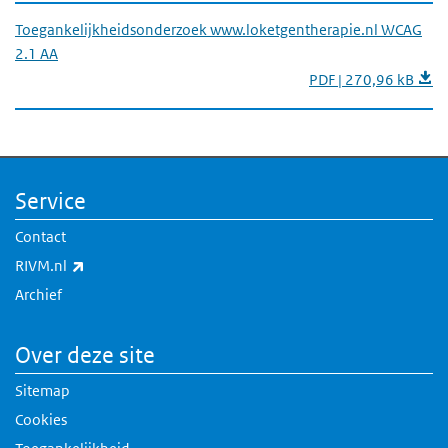
Toegankelijkheidsonderzoek www.loketgentherapie.nl WCAG
2.1 AA
PDF | 270,96 kB
Service
Contact
(externe link)
RIVM.nl
Archief
Over deze site
Sitemap
Cookies