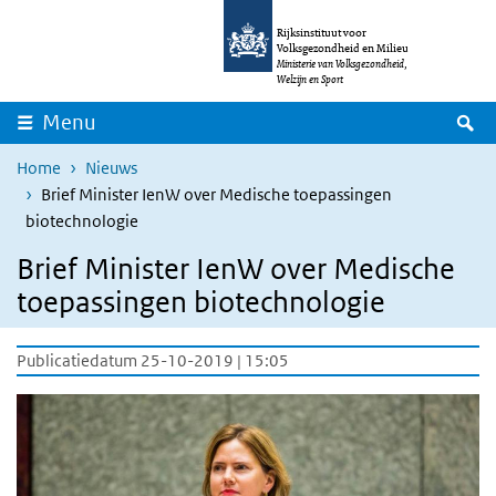
Overslaan en naar de inhoud gaan
Direct naar de hoofdnavigatie
Rijksinstituut voor
Volksgezondheid en Milieu
Ministerie van Volksgezondheid,
Welzijn en Sport
Z
Menu
Home
Nieuws
Brief Minister IenW over Medische toepassingen
biotechnologie
Brief Minister IenW over Medische
toepassingen biotechnologie
Publicatiedatum 25-10-2019 | 15:05