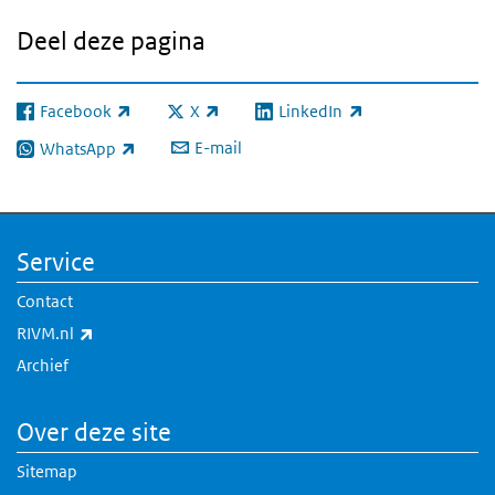
Deel deze pagina
Facebook
X
LinkedIn
(externe link)
(externe link)
(externe link)
E-mail
WhatsApp
(externe link)
Service
Contact
(externe link)
RIVM.nl
Archief
Over deze site
Sitemap