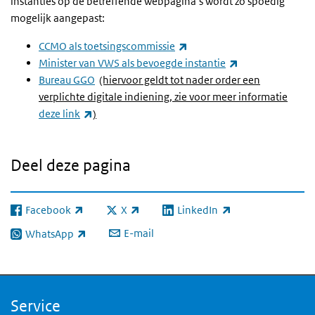
instanties op de betreffende webpagina’s wordt zo spoedig
mogelijk aangepast:
(externe link)
CCMO als toetsingscommissie
(externe link)
Minister van VWS als bevoegde instantie
Bureau GGO
(hiervoor geldt tot nader order een
verplichte digitale indiening, zie voor meer informatie
(externe link)
deze link
)
Deel deze pagina
Facebook
X
LinkedIn
(externe link)
(externe link)
(externe link)
E-mail
WhatsApp
(externe link)
Service