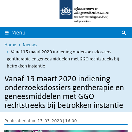
Overslaan en naar de inhoud gaan
Direct naar de hoofdnavigatie
Rijksinstituut voor
Volksgezondheid en Milieu
Ministerie van Volksgezondheid,
Welzijn en Sport
Z
Menu
Home
Nieuws
Vanaf 13 maart 2020 indiening onderzoeksdossiers
gentherapie en geneesmiddelen met GGO rechtstreeks bij
betrokken instantie
Vanaf 13 maart 2020 indiening
onderzoeksdossiers gentherapie en
geneesmiddelen met GGO
rechtstreeks bij betrokken instantie
Publicatiedatum 13-03-2020 | 16:00