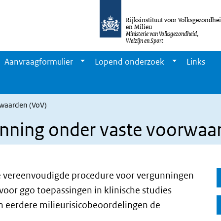
Rijksinstituut voor Volksgezondhe
en Milieu
Ministerie van Volksgezondheid,
Welzijn en Sport
Aanvraagformulier
Lopend onderzoek
Links
rwaarden (VoV)
nning onder vaste voorwaa
 de vereenvoudigde procedure voor vergunningen
voor ggo toepassingen in klinische studies
n eerdere milieurisicobeoordelingen de