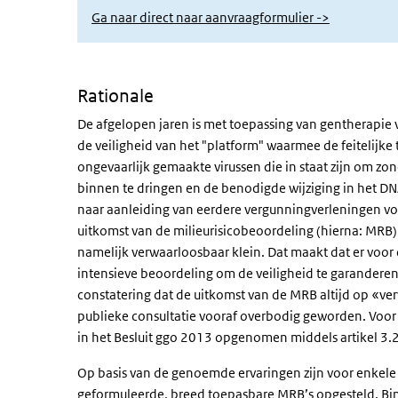
Ga naar direct naar aanvraagformulier ->
Rationale
De afgelopen jaren is met toepassing van gentherapie 
de veiligheid van het "platform" waarmee de feitelijk
ongevaarlijk gemaakte virussen die in staat zijn om zon
binnen te dringen en de benodigde wijziging in het D
naar aanleiding van eerdere vergunningverleningen vol
uitkomst van de milieurisicobeoordeling (hierna: MRB)
namelijk verwaarloosbaar klein. Dat maakt dat er voor
intensieve beoordeling om de veiligheid te garanderen
constatering dat de uitkomst van de MRB altijd op «ve
publieke consultatie vooraf overbodig geworden. Voor
in het Besluit ggo 2013 opgenomen middels artikel 3.
Op basis van de genoemde ervaringen zijn voor enkel
geformuleerde, breed toepasbare MRB’s opgesteld. Binn