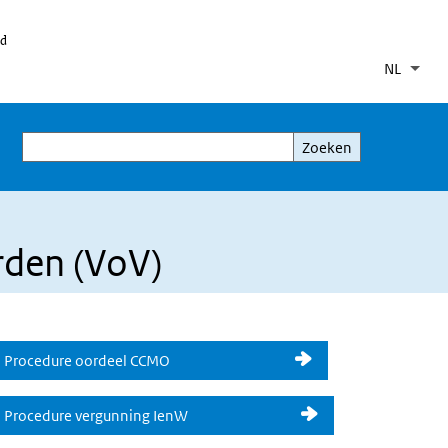
id
NL
Taal
Inge
Aanv
Zoeken
Zoeken
rden (VoV)
Procedure oordeel CCMO
Procedure vergunning IenW