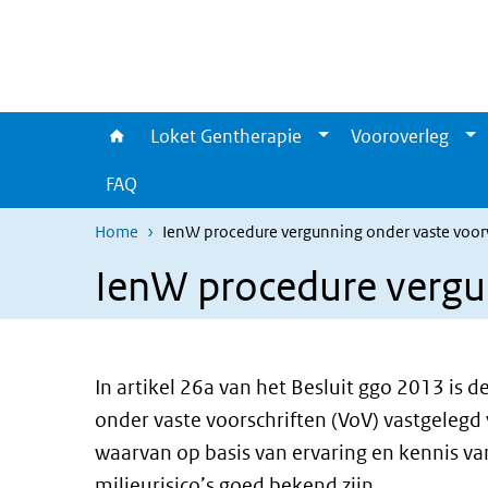
Overslaan en naar de inhoud gaan
Direct naar de hoofdnavigatie
Loket Gentherapie
Vooroverleg
FAQ
Home
IenW procedure vergunning onder vaste voo
IenW procedure vergu
In artikel 26a van het Besluit ggo 2013 is
onder vaste voorschriften (VoV) vastgelegd 
waarvan op basis van ervaring en kennis va
milieurisico’s goed bekend zijn.