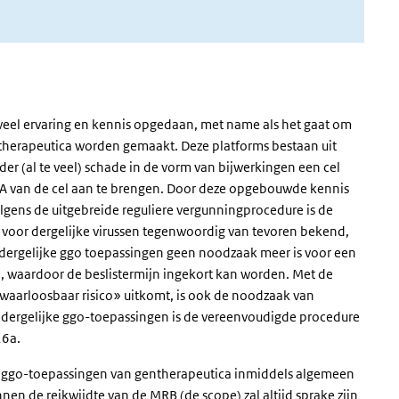
veel ervaring en kennis opgedaan, met name als het gaat om
e therapeutica worden gemaakt. Deze platforms bestaan uit
der (al te veel) schade in de vorm van bijwerkingen een cel
NA van de cel aan te brengen. Door deze opgebouwde kennis
gens de uitgebreide reguliere vergunningprocedure is de
 voor dergelijke virussen tegenwoordig van tevoren bekend,
 dergelijke ggo toepassingen geen noodzaak meer is voor een
, waardoor de beslistermijn ingekort kan worden. Met de
rwaarloosbaar risico» uitkomt, is ook de noodzaak van
 dergelijke ggo-toepassingen is de vereenvoudigde procedure
26a.
e ggo-toepassingen van gentherapeutica inmiddels algemeen
en de reikwijdte van de MRB (de scope) zal altijd sprake zijn