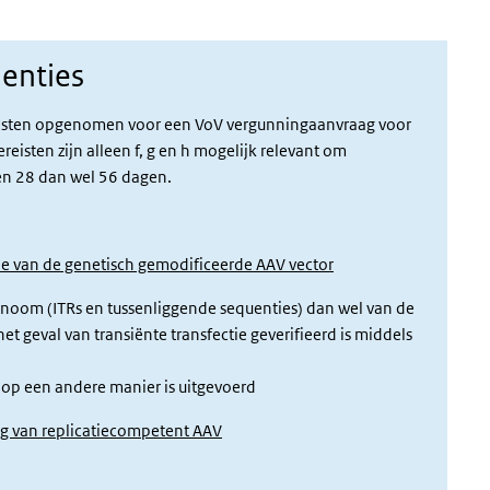
uenties
ereisten opgenomen voor een VoV vergunningaanvraag voor
ereisten zijn a
lleen f, g en h mogelijk relevant om
en
28 dan wel 56 dagen.
tie van de genetisch gemodificeerde AAV vector
enoom (ITRs en tussenliggende sequenties) dan wel van de
et geval van transiënte transfectie geverifieerd is middels
 op een andere manier is uitgevoerd
ng van replicatiecompetent AAV