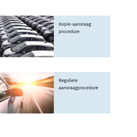
IenW procedure vergunning kopie-aan
Kopie-aanvraag
procedure
IenW reguliere procedure
Reguliere
aanvraagprocedure