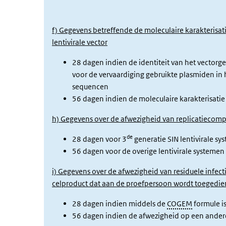
f) Gegevens betreffende de moleculaire karakterisat
lentivirale vector
28 dagen indien de identiteit van het vector
voor de vervaardiging gebruikte plasmiden in he
sequencen
56 dagen indien de moleculaire karakterisatie
h) Gegevens over de afwezigheid van replicatiecompe
de
28 dagen voor 3
generatie SIN lentivirale s
56 dagen voor de overige lentivirale systemen
i) Gegevens over de afwezigheid van residuele infectie
celproduct dat aan de proefpersoon wordt toegedi
28 dagen indien middels de
COGEM
formule is
56 dagen indien de afwezigheid op een ande