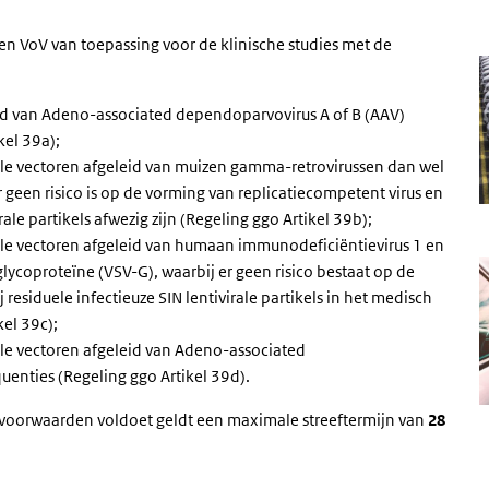
n VoV van toepassing voor de klinische studies met de
eid van Adeno-associated dependoparvovirus A of B (AAV)
kel 39a);
le vectoren afgeleid van muizen gamma-retrovirussen dan wel
geen risico is op de vorming van replicatiecompetent virus en
irale partikels afwezig zijn (Regeling ggo Artikel 39b);
le vectoren afgeleid van humaan immunodeficiëntievirus 1 en
glycoproteïne (VSV-G), waarbij er geen risico bestaat op de
residuele infectieuze SIN lentivirale partikels in het medisch
el 39c);
le vectoren afgeleid van Adeno-associated
uenties (Regeling ggo Artikel 39d).
voorwaarden voldoet geldt een maximale streeftermijn van
28